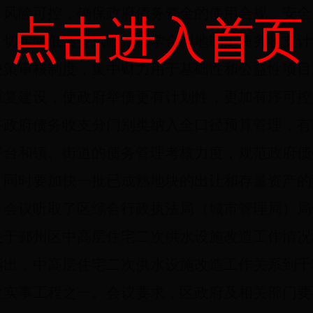
、风险可控，确保政府债务资金的使用合规、安全
点击进入首页
，切实降低债务风险，科学合理地制定债务收支计
决策审核制度，集中财力用于基础性和公益性项目
重复建设，使政府举债更有计划性，更加有序可控
将政府债务收支分门别类纳入全口径预算管理，有
平台和镇、街道的债务管理考核力度，规范政府债
，同时要加快一批已成熟地块的出让和存量资产的
会议听取了区综合行政执法局（城市管理局）局
关于鄞州区中高层住宅二次供水设施改造工作情况
指出，中高层住宅二次供水设施改造工作关系到千
生实事工程之一。会议要求，区政府及相关部门要