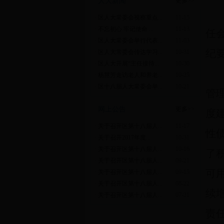
人大新闻
更多>>
·
区人大常委会视察重点...
11-15
·
不忘初心 牢记使命 ...
11-13
任
·
区人大常委会举行代表...
11-03
纪
·
区人大常委会传达学习...
10-31
·
区人大开展“主任接待...
10-30
·
杨慧芳走访老人和养老...
10-25
·
区十八届人大常委会举...
10-21
管
网上公告
更多>>
度
·
关于召开区第十八届人...
11-17
性
·
关于召开2017年度...
10-31
·
关于召开区第十八届人...
10-16
了
·
关于召开区第十八届人...
09-21
可
·
关于召开区第十八届人...
09-15
·
关于召开区第十八届人...
08-22
续
·
关于召开区第十八届人...
07-21
责