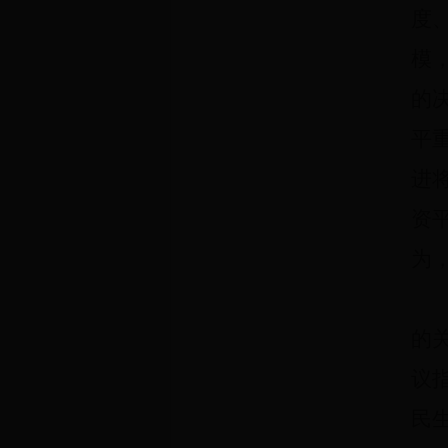
度
模
的
平
进
资
为
的
议
民