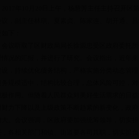
2017
年
10
月
20
日上午，杨慧芳主任主持召开区
会议，副主任林琪、夏素贞、陈家连、胡开通、吕
要如下：
会议听取了区财政局局长徐源忠受区政府委托所
理情况的汇报，并进行了研究。会议指出，近年来
建设，持续优化债务结构，严格实施分类动态管理
债务规模适中，结构比较合理，总体风险可控，
对
积极作用
。
但随着人民群众对美好生活需求的日益
用财力下降以及上级政策不断趋紧的新变化，政府
增大。会议强调，区政府要加强统筹领导，切实担
任，各相关部门和镇、街道要各司其职，切实担负