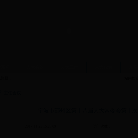
大新闻
人大会议
人大工作
人大代表
基层
气预报：
站内搜
主任会议
宁波市鄞州区第十八届人大常委会第十次
2017-11-25 15:28:09
访问次数：