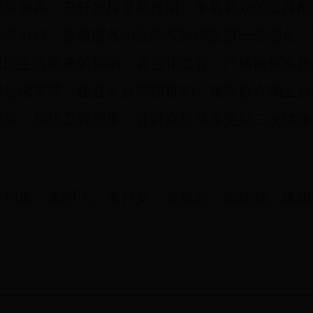
统筹协调，充分发挥基层作用，争取群众的支持配
办实办好。要根据各小区的
实际情况进一步细化、
居民生活带来的影响。要强化监管，严格按标准施
进后续管理，建立长效管理机制，确保群众喝上放
节点，加快工程进度，让群众尽早享受到二次供水
列席：崔明飞、李仲安、莫菊妃、张理勤、陈琪