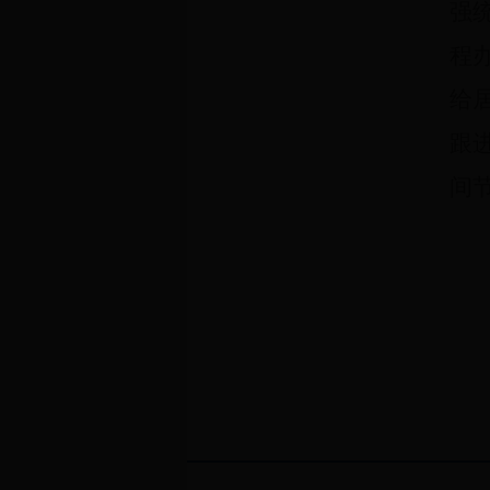
强
程
给
跟
间