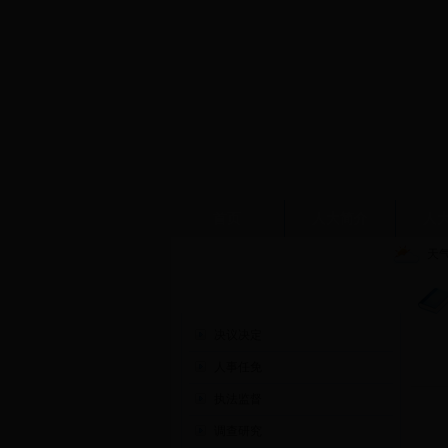
首页
人大简介
人
天
人大工作
决议决定
人事任免
执法监督
调查研究