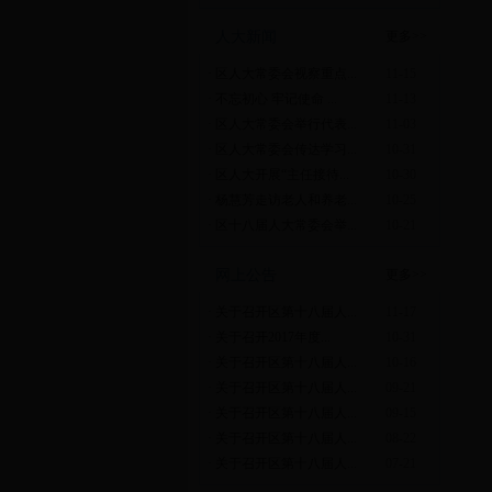
人大新闻
更多>>
·
区人大常委会视察重点...
11-15
·
不忘初心 牢记使命 ...
11-13
·
区人大常委会举行代表...
11-03
·
区人大常委会传达学习...
10-31
·
区人大开展“主任接待...
10-30
·
杨慧芳走访老人和养老...
10-25
·
区十八届人大常委会举...
10-21
网上公告
更多>>
·
关于召开区第十八届人...
11-17
·
关于召开2017年度...
10-31
·
关于召开区第十八届人...
10-16
·
关于召开区第十八届人...
09-21
·
关于召开区第十八届人...
09-15
·
关于召开区第十八届人...
08-22
·
关于召开区第十八届人...
07-21