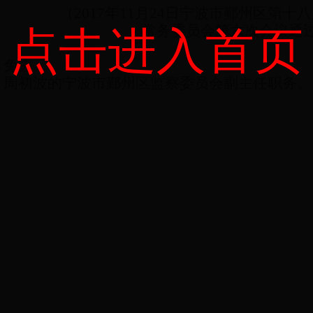
（
2017
年
11
月
24
日宁波市鄞州区第十八
常务委员会第六次会议通
点击进入首页
免去：
周初波的宁波市鄞州区监察委员会副主任职务。