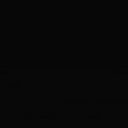
大新闻
人大会议
人大工作
人大代表
基层
气预报：
站内搜
人事任免
宁波市鄞州区人大常委会免职
2017-11-27 08:15:06
访问次数：