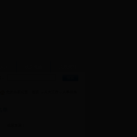
人大
机关党建
文献资料
索：
您的当前位置：
首页
→
人大工作
→
人事任免
名单
信息来源：