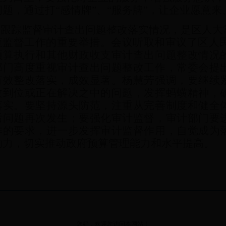
问题，通过打“感情牌”、“服务牌”，让企业愿意
跟踪监督审计查出问题整改落实情况，是区人大
查监督工作的重要举措。会议听取和审议了区人
预算执行和其他财政收支审计查出问题整改情况
部门高度重视审计查出问题整改工作，常委会提
有效整改落实，成效显著。杨慧芳强调，要继续
改到位或正在解决之中的问题，发挥蚂蟥精神，
落实。要坚持源头防范，注重从完善制度和健全
后问题再次发生；要强化审计监督，审计部门要
作的要求，进一步发挥审计监督作用，自觉成为
助力，切实推动政府预算管理能力和水平提高。
您好，欢迎您访问本网站！