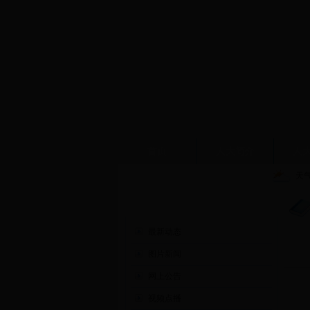
首页
人大简介
人
天
人大新闻
最新动态
图片新闻
网上公告
视频点播