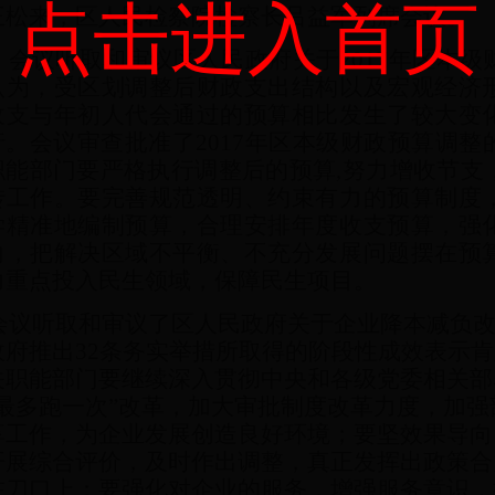
点击进入首页
王松来，区人民检察院检察长吕益军列席会议。
会议听取和审议区人民政府关于
2017
年区本级
认为，受区划调整后财政支出结构以及宏观经济
收支与年初人代会通过的预算相比发生了较大变
行。会议审查批准了
2017
年区本级财政预算调整
职能部门要严格执行调整后的预算
,
努力增收节支
转工作。要完善规范透明、约束有力的预算制度
学精准地编制预算，合理安排年度收支预算，强
向，把解决区域不平衡、不充分发展问题摆在预
力重点投入民生领域，保障民生项目。
会议听取和审议了区人民政府关于企业降本减负
政府推出
32
条务实举措所取得的阶段性成效表示肯
关职能部门要继续深入贯彻中央和各级党委相关部
“最多跑一次”改革，加大审批制度改革力度，加
享工作，为企业发展创造良好环境；要坚效果导向
开展综合评价，及时作出调整，真正发挥出政策合
在刀口上；要强化对企业的服务，增强服务意识，