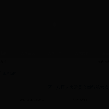
大新闻
人大会议
人大工作
人大代表
基层
气预报：
站内搜
图片新闻
区十八届人大常委会举行第六次
2017-11-27 15:00:13
访问次数：