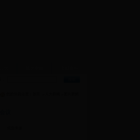
人大
机关党建
文献资料
索：
您的当前位置：
首页
→
人大新闻
→
图片新闻
会议
信息来源：