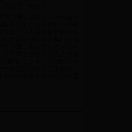
来、留得下、能壮大。
常委会加强和改进人大预决算
民政府关于
2016
年度区本级财
的报告，认为区政府及相关职
出的大部分整改意见都已经得
紧盯不放，重点关注尚未完全
确保常委会的整改意见全部落
体制机制上入手，坚决防止整
进一步落实中央关于加强审计
落实和推动预算管理改革的重