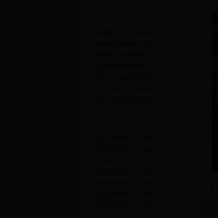
人大新闻
更多>>
·
裘东耀在人大代表联络...
12-04
·
鄞州代表团参加市十五...
11-30
·
市领导赴代表联络站 ...
12-28
·
以问题和需求为导向引...
11-27
·
市人大代表就居家养老...
11-25
·
区十八届人大常委会举...
11-27
·
区人大常委会视察重点...
11-15
网上公告
更多>>
·
关于召开区第十八届人...
11-21
·
关于召开区第十八届人...
11-17
·
关于召开2017年度...
10-31
·
关于召开区第十八届人...
10-16
·
关于召开区第十八届人...
09-21
1
·
关于召开区第十八届人...
09-15
副
·
关于召开区第十八届人...
08-22
务