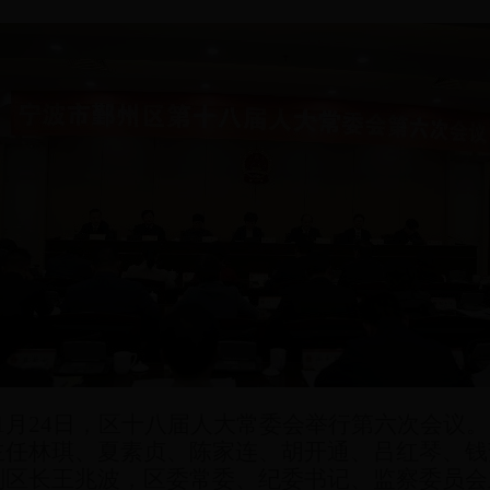
1
月
24
日
，区十八届人大常委会举行第六次会议。
主任林琪、夏素贞、陈家连、胡开通、吕红琴、钱
副区长王兆波，区委常委、纪委书记、监察委员会