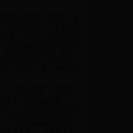
财政预算调整意见的报告，会
形式的共同影响，本年度的预
化，调整确属必要，方案切实
的方案，同时建议区政府及相
，特别要做好与海曙区的财政
，全面实施绩效管理。要更加
化预算执行刚性。要坚持民生
算安排的突出位置，确保新增
改革工作情况的报告，对区委
定。杨慧芳要求，区政府及
署要求，深化简政放权，结
强部门之间协调沟通和信息资源
，对各项减负政策的实际效
力，使有限的财政资金真正
提升服务水平，切实解决实