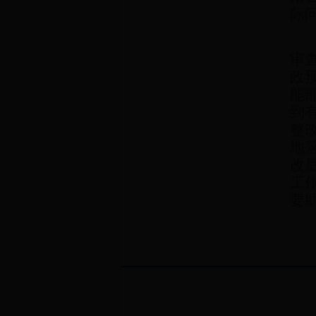
际
审
政
能
到
整
地
改
工
要