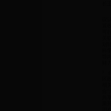
长
议
算
可
关
划
科
导
财
?
区
相
合
共
果
用