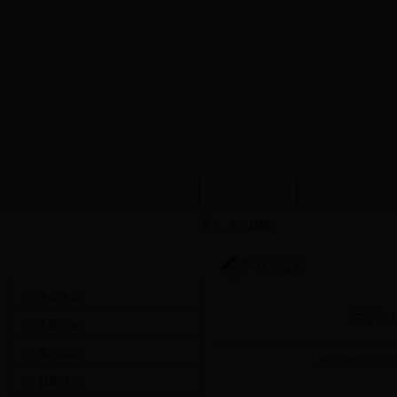
首页
人大简介
人大新闻
人大会议
天气预报：
人大工作
执法监督
决议决定
关于2
人事任免
执法监督
2017-08-02 11:26
调查研究