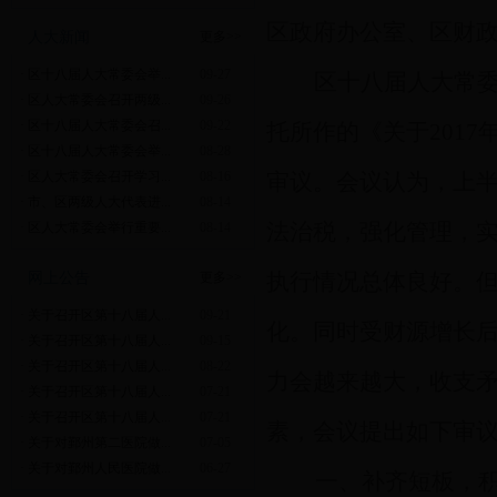
区政府办公室、区财
人大新闻
更多>>
·
区十八届人大常委会举...
09-27
区十八届人大常
·
区人大常委会召开两级...
09-26
·
区十八届人大常委会召...
09-22
托所作的《关于
2017
·
区十八届人大常委会举...
08-28
·
区人大常委会召开学习...
08-16
审议。会议认为，上
·
市、区两级人大代表进...
08-14
法治税，强化管理，
·
区人大常委会举行重要...
08-14
执行情况总体良好。
网上公告
更多>>
·
关于召开区第十八届人...
09-21
化。同时受财源增长
·
关于召开区第十八届人...
09-15
·
关于召开区第十八届人...
08-22
力会越来越大，收支
·
关于召开区第十八届人...
07-21
·
关于召开区第十八届人...
07-21
素，
会议提出如下审
·
关于对鄞州第二医院做...
07-05
·
关于对鄞州人民医院做...
06-27
一、补齐短板，