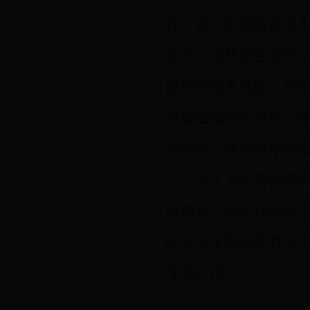
任，建立到期债务还
办法，强化债务管控
政府性债务风险。发
早编细编明年预算，
编制中，健全跨年度
区人大常委会要
应措施，并将办理情
区人大常委会及有关
专题汇报。