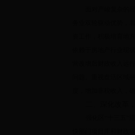
面对严峻复杂的
务业双轮驱动优势，
资工作，积极培育地
依赖于房地产行业现
营改增后财政收入运
问题。重视盘活区域
度，增加非税收入，
二、深化改革
强化区“十三五”
快部门项目库和财政