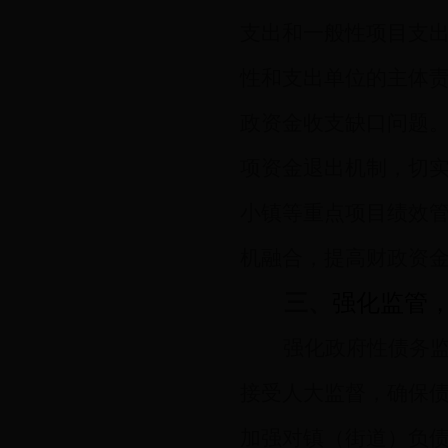
支出和一般性项目支
性和支出单位的主体
政资金收支缺口问题
项资金退出机制，切
小镇等重点项目绩效
机融合，提高财政资
三、
强化监管
强化政府性债务
接受人大监督，确保
加强对镇（街道）负