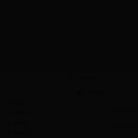
首页
人大简介
人大新闻
人大会议
天气预报：
人大工作
执法监督
决议决定
关于对区
人事任免
执法监督
2017-08-08 11:37
调查研究