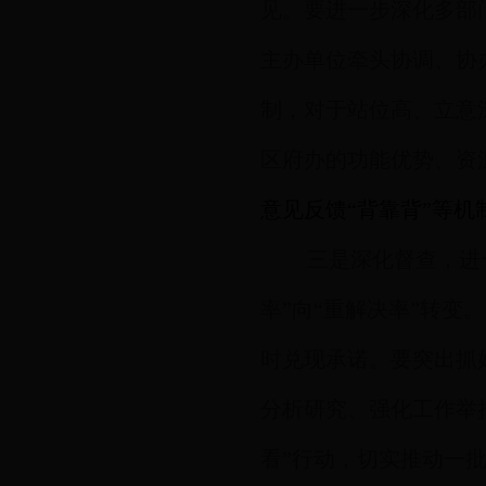
见。
要进一步深化多部
主办单位牵头协调、协
制，对于站位高、立意
区府办的功能优势、资
意见反馈“背靠背”等
三是深化督查，进
率”向“重解决率”转
时兑现承诺。要突出抓
分析研究、强化工作举
看”行动，切实推动一