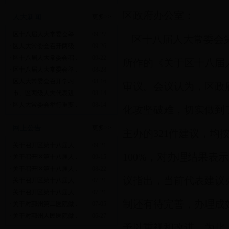
区政府办公室：
人大新闻
更多>>
·
区十八届人大常委会举...
09-27
区十八届人大常委会
·
区人大常委会召开两级...
09-26
·
区十八届人大常委会召...
09-22
所作的《关于区十八届
·
区十八届人大常委会举...
08-28
·
区人大常委会召开学习...
08-16
审议。会议认为，区政
·
市、区两级人大代表进...
08-14
·
区人大常委会举行重要...
08-14
化攻坚破难，切实做到
网上公告
更多>>
主办的
321
件建议，均
·
关于召开区第十八届人...
09-21
100%
，对办理结果表示
·
关于召开区第十八届人...
09-15
·
关于召开区第十八届人...
08-22
议指出，当前代表建议
·
关于召开区第十八届人...
07-21
·
关于召开区第十八届人...
07-21
制还有待完善，办理成
·
关于对鄞州第二医院做...
07-05
·
关于对鄞州人民医院做...
06-27
予以重视和改进。
为此