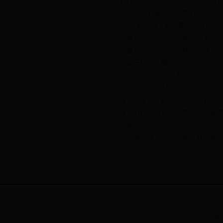
和代表小组组织的各种视察调研
一些会议和座谈会，关心地区经
中，“知民情，办民事”注意社会
访群众、听民情、搞调研，为人大
的建议》、《关于加快新宁横公
提议已经落实解决的有7件，被评
三、努力做好本职工作，为人
作为一名村党支部书记，他在认
建和美家园、建设全面小康村、
加大村民社会福利保障，每年都
新建了公园、篮球场、门球场，
房户解决住房困难问题。通过努力
您