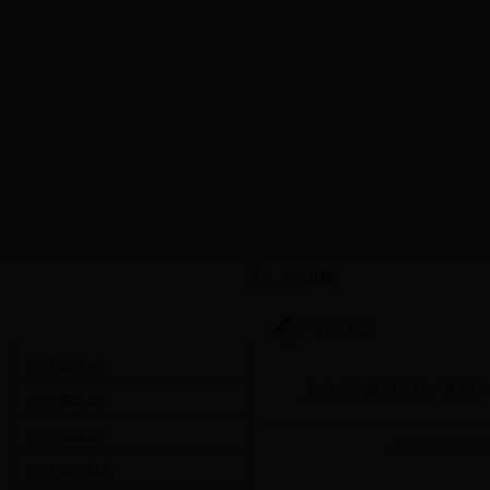
首页
人大简介
人大新闻
人大会议
天气预报：
人大代表
代表风采
代表工作
人大代表是职务更是
议案建议
代表风采
2013-05-09 16:33
代表资料库