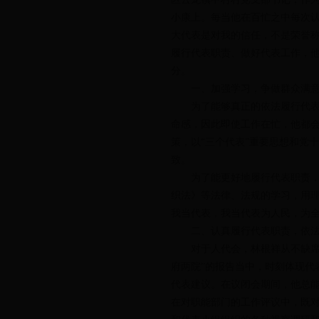
小康上。每当他在百忙之中每次认
大代表是对我的信任，不是荣誉称
履行代表职责、做好代表工作，
分。
一、加强学习，争做群众满意
为了能够真正的依法履行代表的
命感，因此即使工作在忙，他都
策，以“三个代表”重要思想和党
致。
为了能更好地履行代表职责，他
织法》等法律、法规的学习，用
我当代表，我当代表为人民，为
二、认真履行代表职责，依法
对于人代会，林根祥从不缺席，
府两院”的报告当中，时刻体现代
代表建议。在议闭会期间，他总
在对职能部门的工作评议中，既