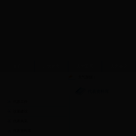
首页
人大简介
人大新闻
人大会议
天气预报：
人大代表
代表资料库
代表工作
议案建议
代表风采
代表资料库